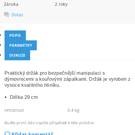
Záruka
2 roky
Dotaz
POPIS
PARAMETRY
DISKUZE
Praktický držák pro bezpečnější manipulaci s
dýmovnicemi a kouřovými zápalkami. Držák je vyroben z
vysoce kvalitního hliníku.
Délka 29 cm
Hmotnost
0.4 kg
Buďte první, kdo napíše příspěvek k této položce.
Přidat komentář