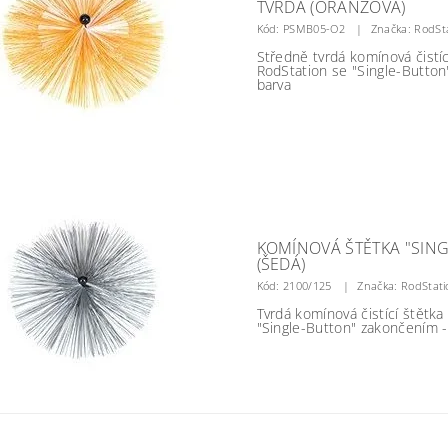
TVRDÁ (ORANŽOVÁ)
Kód:
PSMB05-O2
Značka: RodSt
Středně tvrdá komínová čistíc
RodStation se "Single-Button
barva
KOMÍNOVÁ ŠTĚTKA "SING
(ŠEDÁ)
Kód:
2100/125
Značka: RodStati
Tvrdá komínová čistící štětka
"Single-Button" zakončením -