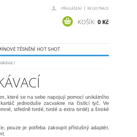
|
PŘIHLÁŠENÍ
REGISTRACE
KOŠÍK:
0 Kč
ÍNOVÉ TĚSNĚNÍ HOT SHOT
KONTAKTY
vakávací
KÁVACÍ
ion, které se na sebe napojují pomocí unikátního
 kartáč jednoduše zacvakne na čistící tyč. Ve
mné, středně tvrdé, tvrdé a extra tvrdé) a široké
e, pouze je potřeba zakoupit příslušný adaptér,
it.