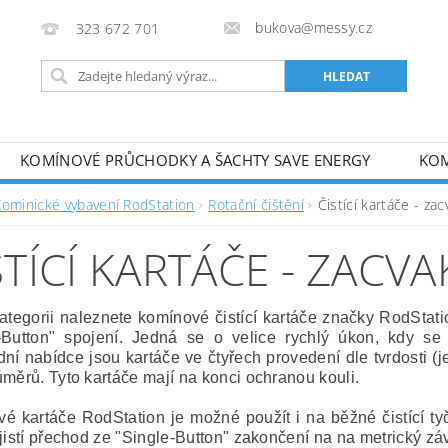
bukova@messy.cz
323 672 701
KOMÍNOVÉ PRŮCHODKY A ŠACHTY SAVE ENERGY
KOM
J
METODICKÉ PŘÍRUČKY
OBCHODNÍ PODMÍNKY
Kominické vybavení RodStation
Rotační čištění
Čistící kartáče - zac
STÍCÍ KARTÁČE - ZACVA
kategorii naleznete komínové čistící kartáče značky RodStat
-Button" spojení. Jedná se o velice rychlý úkon, kdy se
ní nabídce jsou kartáče ve čtyřech provedení dle tvrdosti (je
ůměrů. Tyto kartáče mají na konci ochranou kouli.
é kartáče RodStation je možné použít i na běžné čistící tyč
jistí přechod ze "Single-Button" zakončení na na metrický záv