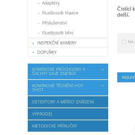
Adaptéry
Čistící
FlueBoss® hlavice
delší.
Příslušenství
FlueBoss® Mini
NA 
INSPEKČNÍ KAMERY
DOPLŇKY
KOMÍNOVÉ PRŮCHODKY A
ŠACHTY SAVE ENERGY
NEJLEV
KOMÍNOVÉ TĚSNĚNÍ HOT
SHOT
DETEKTORY A MĚŘÍCÍ ZAŘÍZENÍ
VÝPRODEJ
METODICKÉ PŘÍRUČKY