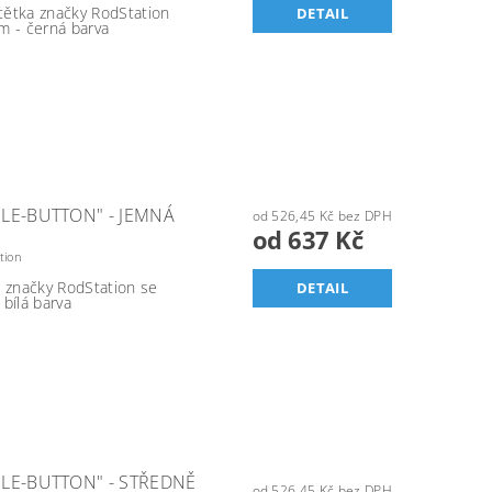
štětka značky RodStation
DETAIL
m - černá barva
LE-BUTTON" - JEMNÁ
od 526,45 Kč bez DPH
od 637 Kč
tion
a značky RodStation se
DETAIL
bílá barva
LE-BUTTON" - STŘEDNĚ
od 526,45 Kč bez DPH