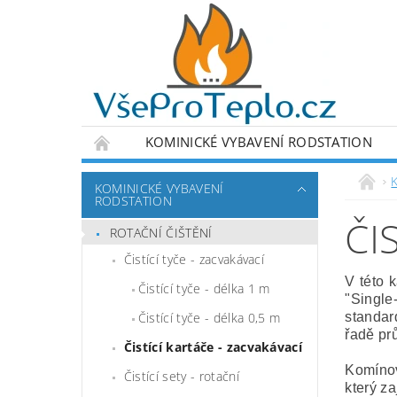
KOMINICKÉ VYBAVENÍ RODSTATION
DETEKTORY A MĚŘÍCÍ ZAŘÍZENÍ
VÝPRODE
KOMINICKÉ VYBAVENÍ
RODSTATION
PODMÍNKY OCHRANY OSOBNÍCH ÚDAJŮ
ČI
ROTAČNÍ ČIŠTĚNÍ
Čistící tyče - zacvakávací
V této 
Čistící tyče - délka 1 m
"Single
Čistící tyče - délka 0,5 m
standard
řadě pr
Čistící kartáče - zacvakávací
Komínov
Čistící sety - rotační
který za