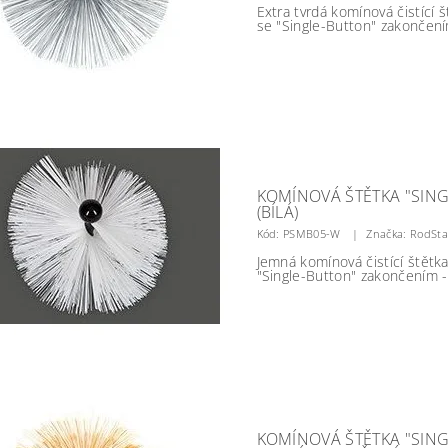
Extra tvrdá komínová čistící 
se "Single-Button" zakončení
KOMÍNOVÁ ŠTĚTKA "SING
(BÍLÁ)
Kód:
PSMB05-W
Značka: RodSta
Jemná komínová čistící štětk
"Single-Button" zakončením - 
KOMÍNOVÁ ŠTĚTKA "SING