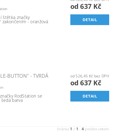
od 637 Kč
ation
í štětka značky
DETAIL
" zakončením - oranžová
LE-BUTTON" - TVRDÁ
od 526,45 Kč bez DPH
od 637 Kč
on
 značky RodStation se
DETAIL
 šedá barva
1
1
4
Stránka
z
-
položek celkem