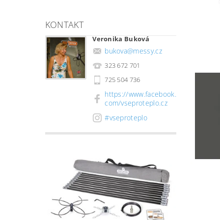
KONTAKT
Veronika Buková
bukova
@
messy.cz
323 672 701
725 504 736
https://www.facebook.
com/vseproteplo.cz
#vseproteplo