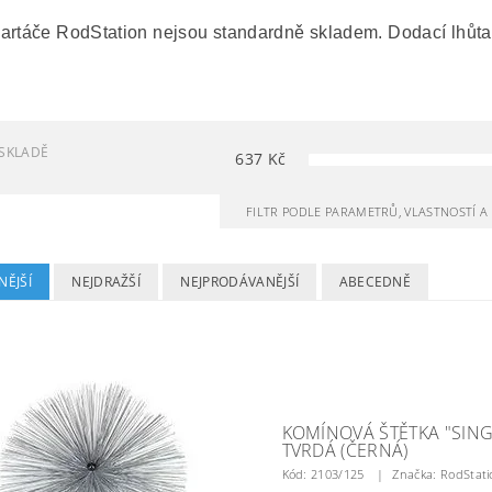
 kartáče RodStation nejsou standardně skladem. Dodací lhůta
SKLADĚ
637
Kč
FILTR PODLE PARAMETRŮ, VLASTNOSTÍ 
NĚJŠÍ
NEJDRAŽŠÍ
NEJPRODÁVANĚJŠÍ
ABECEDNĚ
KOMÍNOVÁ ŠTĚTKA "SING
TVRDÁ (ČERNÁ)
Kód:
2103/125
Značka: RodStati