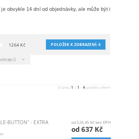
 je obvykle 14 dní od objednávky, ale může být i
1264
Kč
POLOŽEK K ZOBRAZENÍ:
4
A VÝROBCŮ
1
1
4
Stránka
z
-
položek celkem
LE-BUTTON" - EXTRA
od 526,45 Kč bez DPH
od 637 Kč
on