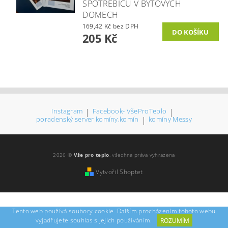
SPOTŘEBIČŮ V BYTOVÝCH
DOMECH
169,42 Kč bez DPH
205 Kč
Instagram
|
Facebook- VšeProTeplo
|
poradenský server komíny,komín
|
komíny Messy
2026 ©
Vše pro teplo
, všechna práva vyhrazena
Vytvořil Shoptet
Tento web používá soubory cookie. Dalším procházením tohoto webu
vyjadřujete souhlas s jejich používáním.
ROZUMÍM