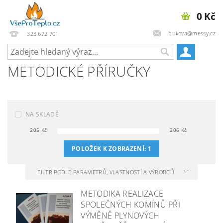
0 Kč
bukova@messy.cz
323 672 701
METODICKÉ PŘÍRUČKY
NA SKLADĚ
205
Kč
206
Kč
POLOŽEK K ZOBRAZENÍ:
1
FILTR PODLE PARAMETRŮ, VLASTNOSTÍ A VÝROBCŮ
METODIKA REALIZACE
SPOLEČNÝCH KOMÍNŮ PŘI
VÝMĚNĚ PLYNOVÝCH