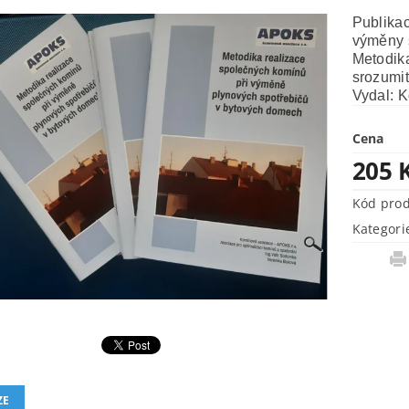
Publikac
výměny 
Metodik
srozumit
Vydal: 
Cena
205 
Kód pro
Kategori
ZE