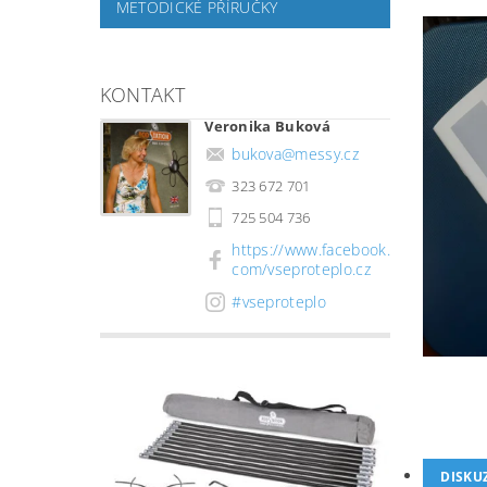
METODICKÉ PŘÍRUČKY
KONTAKT
Veronika Buková
bukova
@
messy.cz
323 672 701
725 504 736
https://www.facebook.
com/vseproteplo.cz
#vseproteplo
DISKU