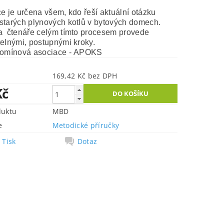
e je určena všem, kdo řeší aktuální otázku
starých plynových kotlů v bytových domech.
a čtenáře celým tímto procesem provede
elnými, postupnými kroky.
Komínová asociace - APOKS
169,42 Kč bez DPH
Kč
duktu
MBD
e
Metodické příručky
Tisk
Dotaz