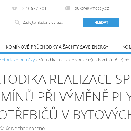
bukova@messy.cz
323 672 701
KOMÍNOVÉ PRŮCHODKY A ŠACHTY SAVE ENERGY
KOM
J
METODICKÉ PŘÍRUČKY
OBCHODNÍ PODMÍNKY
Metodické příručky
Metodika realizace společných komínů při výmě
TODIKA REALIZACE S
MÍNŮ PŘI VÝMĚNĚ P
OTŘEBIČŮ V BYTOVÝ
Neohodnoceno