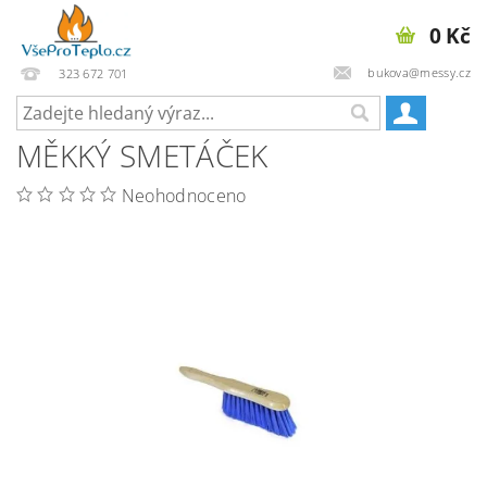
0 Kč
bukova@messy.cz
323 672 701
MĚKKÝ SMETÁČEK
Neohodnoceno