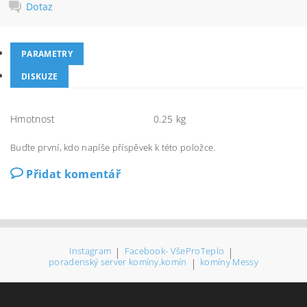
Dotaz
PARAMETRY
DISKUZE
Hmotnost
0.25 kg
Buďte první, kdo napíše příspěvek k této položce.
Přidat komentář
Instagram
|
Facebook- VšeProTeplo
|
poradenský server komíny,komín
|
komíny Messy