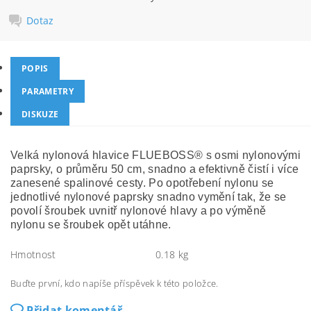
Dotaz
POPIS
PARAMETRY
DISKUZE
Velká nylonová hlavice FLUEBOSS® s osmi nylonovými
paprsky, o průměru 50 cm, snadno a efektivně čistí i více
zanesené spalinové cesty. Po opotřebení nylonu se
jednotlivé nylonové paprsky snadno vymění tak, že se
povolí šroubek uvnitř nylonové hlavy a po výměně
nylonu se šroubek opět utáhne.
Hmotnost
0.18 kg
Buďte první, kdo napíše příspěvek k této položce.
Přidat komentář