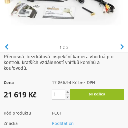
1
z 3
Přenosná, bezdrátová inspekční kamera vhodná pro
kontrolu kratších vzdáleností vnitřků komínů a
kouřovodů.
Cena
17 866,94 Kč bez DPH
21 619 Kč
Kód produktu
PC01
Značka
RodStation