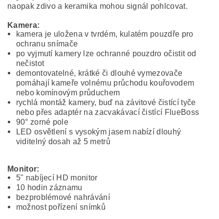
naopak zdivo a keramika mohou signál pohlcovat.
Kamera:
kamera je uložena v tvrdém, kulatém pouzdře pro
ochranu snímače
po vyjmutí kamery lze ochranné pouzdro očistit od
nečistot
demontovatelné, krátké či dlouhé vymezovače
pomáhají kameře volnému průchodu kouřovodem
nebo komínovým průduchem
rychlá montáž kamery, buď na závitové čistící tyče
nebo přes adaptér na zacvakávací čistící FlueBoss
90° zorné pole
LED osvětlení s vysokým jasem nabízí dlouhý
viditelný dosah až 5 metrů
Monitor:
5" nabíjecí HD monitor
10 hodin záznamu
bezproblémové nahrávání
možnost pořízení snímků