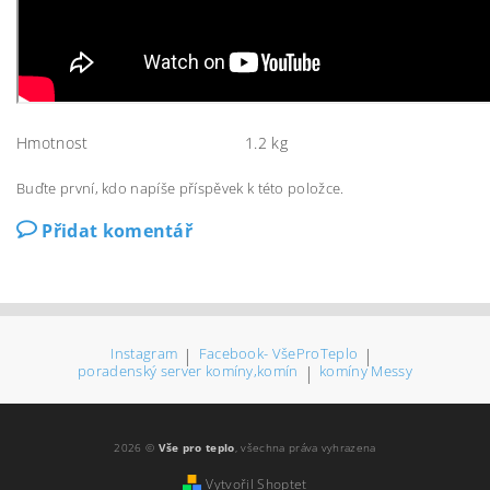
Hmotnost
1.2 kg
Buďte první, kdo napíše příspěvek k této položce.
Přidat komentář
Instagram
|
Facebook- VšeProTeplo
|
poradenský server komíny,komín
|
komíny Messy
2026 ©
Vše pro teplo
, všechna práva vyhrazena
Vytvořil Shoptet