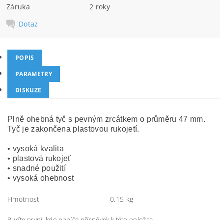
Záruka
2 roky
Dotaz
POPIS
PARAMETRY
DISKUZE
Plně ohebná tyč s pevným zrcátkem o průměru 47 mm.
Tyč je zakončena plastovou rukojetí.
• vysoká kvalita
• plastová rukojeť
• snadné použití
• vysoká ohebnost
Hmotnost
0.15 kg
Buďte první, kdo napíše příspěvek k této položce.