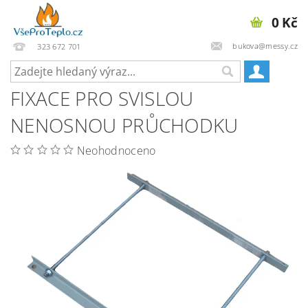
0 Kč
bukova@messy.cz
323 672 701
FIXACE PRO SVISLOU
NENOSNOU PRŮCHODKU
Neohodnoceno