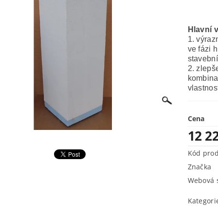
Hlavní 
1. výraz
ve fázi 
stavební
2. zlepš
kombinac
vlastnos
Cena
12 2
Kód pro
Značka
Webová s
Kategori