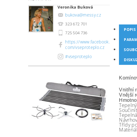
Veronika Buková
bukova
@
messy.cz
323 672 701
POPIS
725 504 736
PARAM
https://www.facebook.
com/vseproteplo.cz
SOUB
#vseproteplo
DISKU
Komínov
Vnitř
Vnějš
Hmo
Tepel
Součini
Tepel
Návrhov
Třídy 
Mate