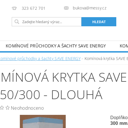
bukova@messy.cz
323 672 701
KOMÍNOVÉ PRŮCHODKY A ŠACHTY SAVE ENERGY
KOM
J
METODICKÉ PŘÍRUČKY
OBCHODNÍ PODMÍNKY
Komínové průchodky a šachty SAVE ENERGY
Komínová krytka SAVE
MÍNOVÁ KRYTKA SAVE
50/300 - DLOUHÁ
Neohodnoceno
Doplňkov
300
mm