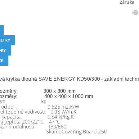
Záruka
ETRY
ORY
ZE
á krytka dlouhá SAVE ENERGY KD50/300 - základní techni
ní rozměry: 300 x 300 mm
í rozměry: 400 x 400 x 1000 mm
tnost: kg
ný odpor: 0,625 m2.K/W
tel tepelné vodivosti: 0,08 W/m.K
ná kapacita: 0,84 kJ/Kg.K
á teplota 200/22°C: 47°C
požární odolnosti: I30/E60
riál: SkamoCovering Board 250