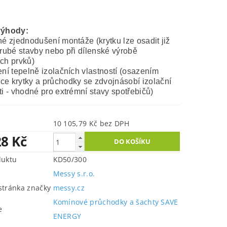
výhody:
né zjednodušení montáže (krytku lze osadit již
hrubé stavby nebo při dílenské výrobě
ch prvků)
ení tepelně izolačních vlastností (osazením
e krytky a průchodky se zdvojnásobí izolační
ti - vhodné pro extrémní stavy spotřebičů)
10 105,79 Kč bez DPH
28 Kč
duktu
KD50/300
Messy s.r.o.
tránka značky
messy.cz
Komínové průchodky a šachty SAVE
e
ENERGY