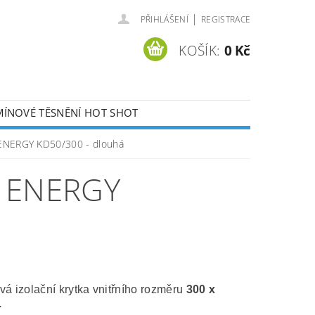
|
PŘIHLÁŠENÍ
REGISTRACE
KOŠÍK:
0 Kč
ÍNOVÉ TĚSNĚNÍ HOT SHOT
KONTAKTY
 ENERGY KD50/300 - dlouhá
 ENERGY
á izolační krytka vnitřního rozměru
300 x
.