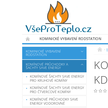
KOMINICKÉ VYBAVENÍ RODSTATION
DETEKTORY A MĚŘÍCÍ ZAŘÍZENÍ
VÝPRODE
KOMINICKÉ VYBAVENÍ
RODSTATION
PODMÍNKY OCHRANY OSOBNÍCH ÚDAJŮ
KO
KOMÍNOVÉ PRŮCHODKY A
ŠACHTY SAVE ENERGY
KD
KOMÍNOVÉ ŠACHTY SAVE ENERGY
PRO KRUHOVÉ KOMÍNY
KOMÍNOVÉ ŠACHTY SAVE ENERGY
PRO ČTVERCOVÉ KOMÍNY
KOMÍNOVÉ PRŮCHODKY SAVE
ENERGY VODOROVNÉ