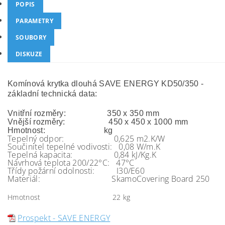
POPIS
PARAMETRY
SOUBORY
DISKUZE
Komínová krytka dlouhá SAVE ENERGY KD50/350 -
základní technická data:
Vnitřní rozměry: 350 x 350 mm
Vnější rozměry: 450 x 450 x 1000 mm
Hmotnost: kg
Tepelný odpor: 0,625 m2.K/W
Součinitel tepelné vodivosti: 0,08 W/m.K
Tepelná kapacita: 0,84 kJ/Kg.K
Návrhová teplota 200/22°C: 47°C
Třídy požární odolnosti: I30/E60
Materiál: SkamoCovering Board 250
Hmotnost
22 kg
Prospekt - SAVE ENERGY