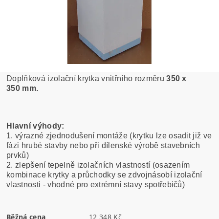
Doplňková izolační krytka vnitřního rozměru
350 x
350
mm.
Hlavní výhody:
1. výrazné zjednodušení montáže (krytku lze osadit již ve
fázi hrubé stavby nebo při dílenské výrobě stavebních
prvků)
2. zlepšení tepelně izolačních vlastností (osazením
kombinace krytky a průchodky se zdvojnásobí izolační
vlastnosti - vhodné pro extrémní stavy spotřebičů)
Běžná cena
12 348 Kč