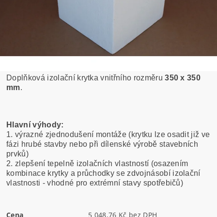
Doplňková izolační krytka vnitřního rozměru
350 x 350
mm
.
Hlavní výhody:
1. výrazné zjednodušení montáže (krytku lze osadit již ve
fázi hrubé stavby nebo při dílenské výrobě stavebních
prvků)
2. zlepšení tepelně izolačních vlastností (osazením
kombinace krytky a průchodky se zdvojnásobí izolační
vlastnosti - vhodné pro extrémní stavy spotřebičů)
Cena
5 048,76 Kč bez DPH