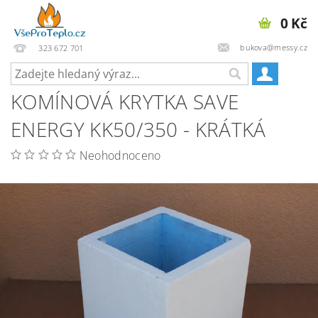
0 Kč
bukova@messy.cz
323 672 701
KOMÍNOVÁ KRYTKA SAVE
ENERGY KK50/350 - KRÁTKÁ
Neohodnoceno