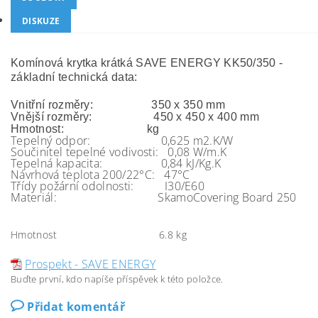
DISKUZE
Komínová krytka krátká SAVE ENERGY KK50/350 -
základní technická data:
Vnitřní rozměry: 350 x 350 mm
Vnější rozměry: 450 x 450 x 400 mm
Hmotnost: kg
Tepelný odpor: 0,625 m2.K/W
Součinitel tepelné vodivosti: 0,08 W/m.K
Tepelná kapacita: 0,84 kJ/Kg.K
Návrhová teplota 200/22°C: 47°C
Třídy požární odolnosti: I30/E60
Materiál: SkamoCovering Board 250
Hmotnost
6.8 kg
Prospekt - SAVE ENERGY
Buďte první, kdo napíše příspěvek k této položce.
Přidat komentář