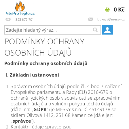
0 Kč
bukova@messy.cz
323 672 701
PODMÍNKY OCHRANY
OSOBNÍCH ÚDAJŮ
Podmínky ochrany osobních údajů
I.
Základní ustanovení
Správcem osobních údajů podle čl. 4 bod 7 nařízení
Evropského parlamentu a Rady (EU) 2016/679 o
ochraně fyzických osob v souvislosti se zpracováním
osobních údajů a o volném pohybu těchto údajů
(dále jen: „
GDPR
”) je MESSY s.r.o. IČ 45149178 se
sídlem Olivová 1412, 251 68 Kamenice (dále jen:
„
správce
“).
Kontaktní údaje správce jsou: