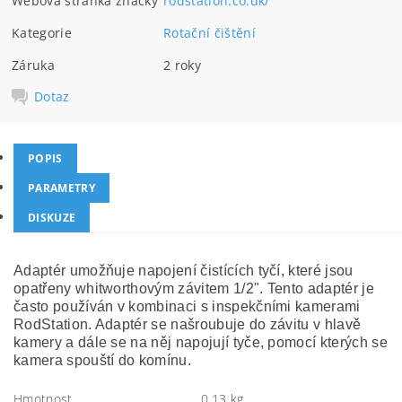
Webová stránka značky
rodstation.co.uk/
Kategorie
Rotační čištění
Záruka
2 roky
Dotaz
POPIS
PARAMETRY
DISKUZE
Adaptér umožňuje napojení čistících tyčí, které jsou
opatřeny whitworthovým závitem 1/2". Tento adaptér je
často používán v kombinaci s inspekčními kamerami
RodStation. Adaptér se našroubuje do závitu v hlavě
kamery a dále se na něj napojují tyče, pomocí kterých se
kamera spouští do komínu.
Hmotnost
0.13 kg