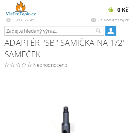
0 Kč
bukova@messy.cz
323 672 701
ADAPTÉR "SB" SAMIČKA NA 1/2"
SAMEČEK
Neohodnoceno