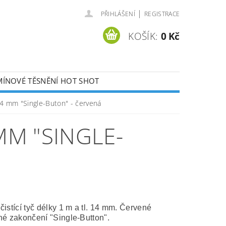
|
PŘIHLÁŠENÍ
REGISTRACE
KOŠÍK:
0 Kč
ÍNOVÉ TĚSNĚNÍ HOT SHOT
KONTAKTY
14 mm "Single-Buton" - červená
MM "SINGLE-
istící tyč délky 1 m a tl. 14 mm. Červené
né zakončení "Single-Button".