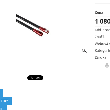
Cena
1 08
Kód pro
Značka
Webová s
Kategori
Záruka
ETRY
ZE