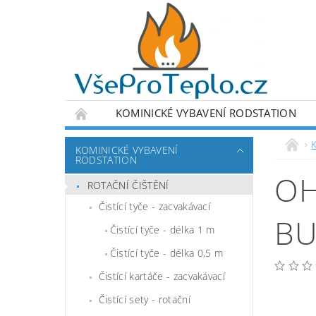
KOMINICKÉ VYBAVENÍ RODSTATION
DETEKTORY A MĚŘÍCÍ ZAŘÍZENÍ
VÝPRODE
KOMINICKÉ VYBAVENÍ
RODSTATION
PODMÍNKY OCHRANY OSOBNÍCH ÚDAJŮ
OH
ROTAČNÍ ČIŠTĚNÍ
Čistící tyče - zacvakávací
BU
Čistící tyče - délka 1 m
Čistící tyče - délka 0,5 m
Čistící kartáče - zacvakávací
Čistící sety - rotační