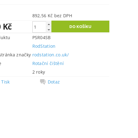
892,56 Kč bez DPH
0 Kč
duktu
PSR04SB
RodStation
tránka značky
rodstation.co.uk/
e
Rotační čištění
2 roky
Tisk
Dotaz