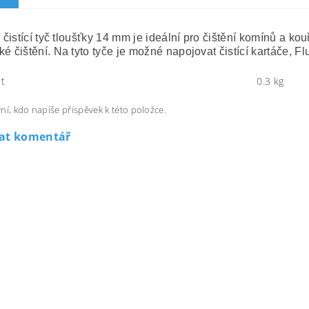
čistící tyč tloušťky 14 mm je ideální pro čištění komínů a ko
ké čištění.
Na tyto tyče je možné napojovat čistící kartáče, 
t
0.3 kg
ní, kdo napíše příspěvek k této položce.
dat komentář