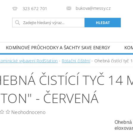
bukova@messy.cz
323 672 701
KOMÍNOVÉ PRŮCHODKY A ŠACHTY SAVE ENERGY
KOM
J
METODICKÉ PŘÍRUČKY
OBCHODNÍ PODMÍNKY
Kominické vybavení RodStation
Rotační čištění
Ohebná čistící tyč 
EBNÁ ČISTÍCÍ TYČ 14 
TON" - ČERVENÁ
Neohodnoceno
Ohebná č
eloxova