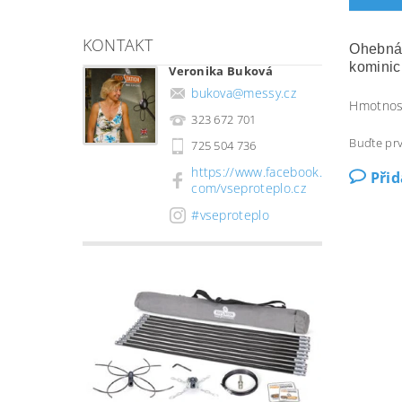
KONTAKT
Ohebná 
kominic
Veronika Buková
bukova
@
messy.cz
Hmotnos
323 672 701
Buďte prv
725 504 736
https://www.facebook.
Při
com/vseproteplo.cz
#vseproteplo