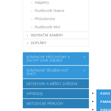
Adaptéry
FlueBoss® hlavice
Příslušenství
FlueBoss® Mini
INSPEKČNÍ KAMERY
DOPLŇKY
KOMÍNOVÉ PRŮCHODKY A
ŠACHTY SAVE ENERGY
KOMÍNOVÉ TĚSNĚNÍ HOT
SHOT
DETEKTORY A MĚŘÍCÍ ZAŘÍZENÍ
VÝPRODEJ
POPIS
PARAM
METODICKÉ PŘÍRUČKY
DISKU