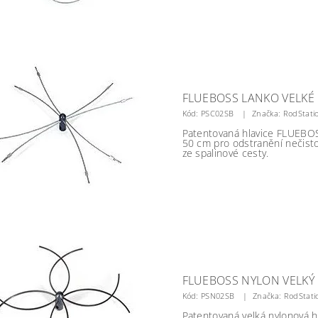
FLUEBOSS LANKO VELKÉ
Kód:
PSC02SB
Značka: RodStati
Patentovaná hlavice FLUEBO
50 cm pro odstranění nečist
ze spalinové cesty.
FLUEBOSS NYLON VELKÝ
Kód:
PSN02SB
Značka: RodStati
Patentovaná velká nylonová 