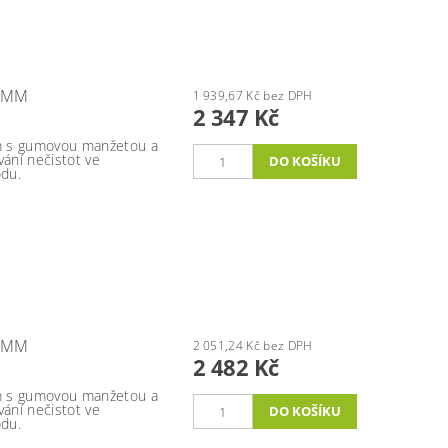
0 MM
1 939,67 Kč bez DPH
2 347 Kč
m s gumovou manžetou a
vání nečistot ve
du.
0 MM
2 051,24 Kč bez DPH
2 482 Kč
m s gumovou manžetou a
vání nečistot ve
du.