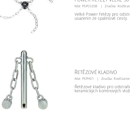
Kód:
PSPC02SB
Značka: RodStat
Velké Power řetězy pro odst
usazenin ze spalinové cesty.
ŘETĚZOVÉ KLADIVO
Kód:
PSPH01
Značka: RodStatio
Řetězové kladivo pro odstra
keramických komínových vlož