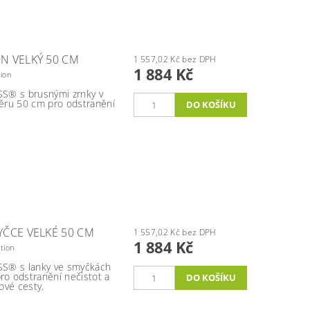
N VELKÝ 50 CM
1 557,02 Kč bez DPH
1 884 Kč
tion
S® s brusnými zrnky v
ěru 50 cm pro odstranění
ČCE VELKÉ 50 CM
1 557,02 Kč bez DPH
1 884 Kč
tion
SS® s lanky ve smyčkách
o odstranění nečistot a
ové cesty.