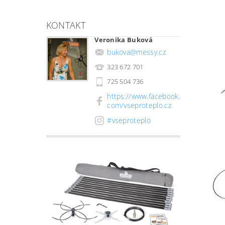
KONTAKT
Veronika Buková
bukova
@
messy.cz
323 672 701
725 504 736
https://www.facebook.
com/vseproteplo.cz
#vseproteplo