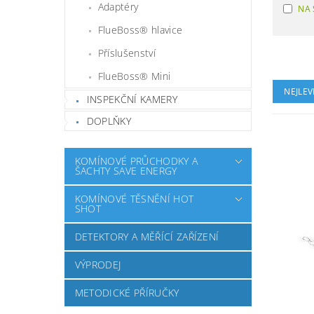
Adaptéry
NA 
FlueBoss® hlavice
Příslušenství
FlueBoss® Mini
NEJLEV
INSPEKČNÍ KAMERY
DOPLŇKY
KOMÍNOVÉ PRŮCHODKY A
ŠACHTY SAVE ENERGY
KOMÍNOVÉ TĚSNĚNÍ HOT
SHOT
DETEKTORY A MĚŘÍCÍ ZAŘÍZENÍ
VÝPRODEJ
METODICKÉ PŘÍRUČKY