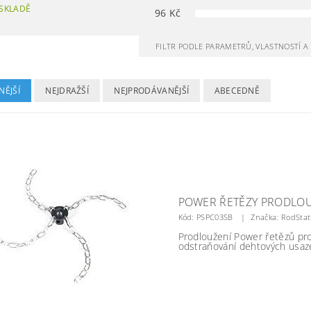
SKLADĚ
96
Kč
FILTR PODLE PARAMETRŮ, VLASTNOSTÍ 
NĚJŠÍ
NEJDRAŽŠÍ
NEJPRODÁVANĚJŠÍ
ABECEDNĚ
POWER ŘETĚZY PRODLOU
Kód:
PSPC03SB
Značka: RodStat
Prodloužení Power řetězů pro
odstraňování dehtových usaze