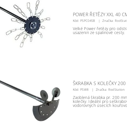
POWER ŘETĚZY XXL 40 C
Kód:
PSPC04SB
Značka: RodStat
Velké Power řetězy pro odst
usazenin ze spalinové cesty.
ŠKRABKA S KOLEČKY 20
Kód:
PSW8
Značka: RodStation
Zaoblená škrabka pr. 200 m
kolečky. Ideální pro seškrabo
vodorovných úsecích kouřovo