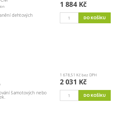
1 884 Kč
ion
ranění dehtových
1 678,51 Kč bez DPH
2 031 Kč
n
ňování šamotových nebo
ek.