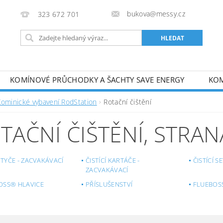
bukova@messy.cz
323 672 701
KOMÍNOVÉ PRŮCHODKY A ŠACHTY SAVE ENERGY
KOM
J
METODICKÉ PŘÍRUČKY
OBCHODNÍ PODMÍNKY
Kominické vybavení RodStation
Rotační čištění
TAČNÍ ČIŠTĚNÍ
, STRAN
Í TYČE - ZACVAKÁVACÍ
ČISTÍCÍ KARTÁČE -
ČISTÍCÍ S
ZACVAKÁVACÍ
OSS® HLAVICE
PŘÍSLUŠENSTVÍ
FLUEBOS