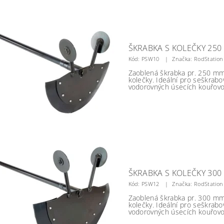
ŠKRABKA S KOLEČKY 25
Kód:
PSW10
Značka: RodStation
Zaoblená škrabka pr. 250 m
kolečky. Ideální pro seškrabo
vodorovných úsecích kouřovo
ŠKRABKA S KOLEČKY 30
Kód:
PSW12
Značka: RodStation
Zaoblená škrabka pr. 300 m
kolečky. Ideální pro seškrabo
vodorovných úsecích kouřovo