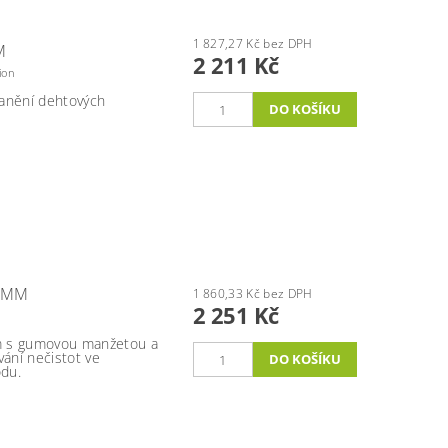
1 827,27 Kč bez DPH
M
2 211 Kč
ion
ranění dehtových
0 MM
1 860,33 Kč bez DPH
2 251 Kč
m s gumovou manžetou a
vání nečistot ve
du.