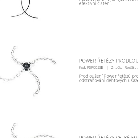
efektivní čistění.
POWER ŘETĚZY PRODLOU
Kód:
PSPC05SB
Značka: RodStat
Prodloužení Power řetězů pro
odstraňování dehtových usaze
POWER ŘETĚZY VELKÉ 50