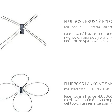
FLUEBOSS BRUSNÝ NYLO
Kód:
PSAN02SB
Značka: RodSta
Patentovaná hlavice FLUEBOS
nylonových paprscích o prům
nečistot ze spalinové cesty.
FLUEBOSS LANKO VE SMY
Kód:
PSPCL02SB
Značka: RodSta
Patentovaná hlavice FLUEBO
o celkovém průměru 50 cm pr
dehtových usazenin ze spalin