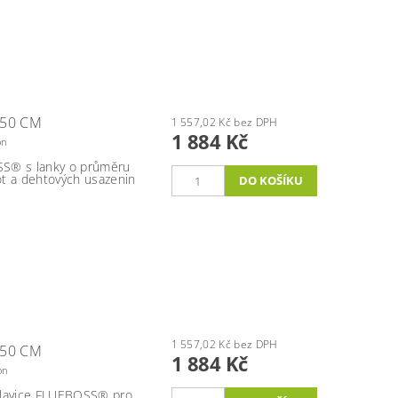
 50 CM
1 557,02 Kč bez DPH
1 884 Kč
on
SS® s lanky o průměru
ot a dehtových usazenin
1 557,02 Kč bez DPH
 50 CM
1 884 Kč
on
hlavice FLUEBOSS® pro