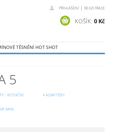
|
PŘIHLÁŠENÍ
REGISTRACE
KOŠÍK:
0 Kč
ÍNOVÉ TĚSNĚNÍ HOT SHOT
KONTAKTY
A 5
ETY - ROTAČNÍ
ADAPTÉRY
S® MINI