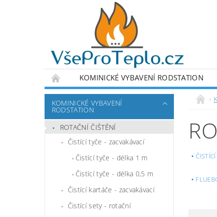
KOMINICKÉ VYBAVENÍ RODSTATION
DETEKTORY A MĚŘÍCÍ ZAŘÍZENÍ
VÝPRODE
KOMINICKÉ VYBAVENÍ
RODSTATION
PODMÍNKY OCHRANY OSOBNÍCH ÚDAJŮ
RO
ROTAČNÍ ČIŠTĚNÍ
Čistící tyče - zacvakávací
ČISTÍC
Čistící tyče - délka 1 m
Čistící tyče - délka 0,5 m
FLUEB
Čistící kartáče - zacvakávací
Čistící sety - rotační