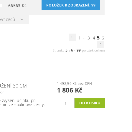
66563
Kč
POLOŽEK K ZOBRAZENÍ:
99
A VÝROBCŮ
...
5
1
3
4
6
5
6
99
Stránka
z
-
položek celkem
1 492,56 Kč bez DPH
ŽENÍ 30 CM
1 806 Kč
ion
 zvýšení účinku při
nin ze spalinové cesty.