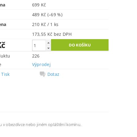
ena
699 Kč
489 Kč
(–69 %)
ena
210 Kč / 1 ks
173,55 Kč bez DPH
Kč
duktu
226
e
Výprodej
Tisk
Dotaz
ru v obezdívce nebo jiném opláštění komínu.