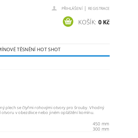
|
PŘIHLÁŠENÍ
REGISTRACE
KOŠÍK:
0 Kč
ÍNOVÉ TĚSNĚNÍ HOT SHOT
KONTAKTY
ný plech se čtyřmi rohovými otvory pro šrouby. Vhodný
tí otvoru v obezdívce nebo jiném opláštění komínu.
450 mm
300 mm