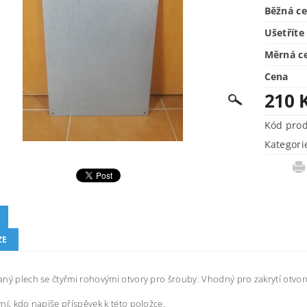
Běžná c
Ušetříte
Měrná c
Cena
210 
Kód pro
Kategori
ZE
ný plech se čtyřmi rohovými otvory pro šrouby. Vhodný pro zakrytí otvo
ní, kdo napíše příspěvek k této položce.