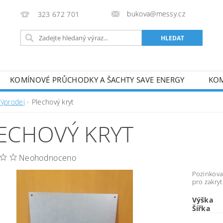
bukova@messy.cz
323 672 701
KOMÍNOVÉ PRŮCHODKY A ŠACHTY SAVE ENERGY
KOM
J
METODICKÉ PŘÍRUČKY
OBCHODNÍ PODMÍNKY
Výprodej
Plechový kryt
ECHOVÝ KRYT
Neohodnoceno
Pozinkova
pro zakry
Výška
Šířka