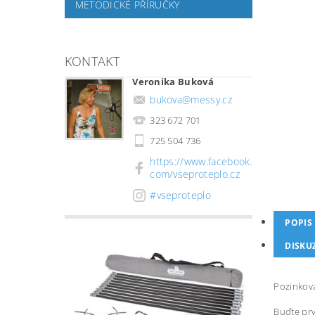
METODICKÉ PŘÍRUČKY
KONTAKT
Veronika Buková
bukova
@
messy.cz
323 672 701
725 504 736
https://www.facebook.
com/vseproteplo.cz
#vseproteplo
POPIS
DISKU
Pozinkova
Buďte prv