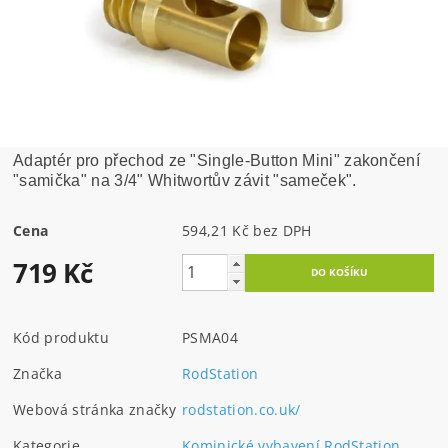
Adaptér pro přechod ze "Single-Button Mini" zakončení
"samička" na 3/4" Whitwortův závit "sameček".
Cena
594,21 Kč bez DPH
719 Kč
Kód produktu
PSMA04
Značka
RodStation
Webová stránka značky
rodstation.co.uk/
Kategorie
Kominické vybavení RodStation