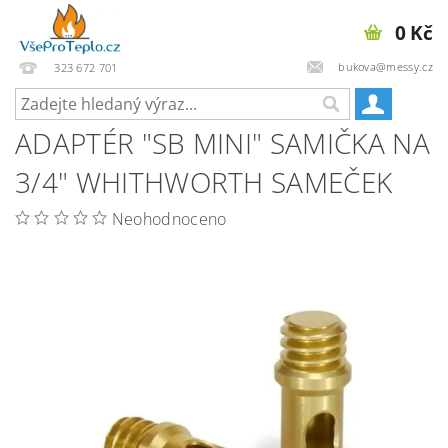
0 Kč
bukova@messy.cz
323 672 701
ADAPTÉR "SB MINI" SAMIČKA NA
3/4" WHITHWORTH SAMEČEK
Neohodnoceno