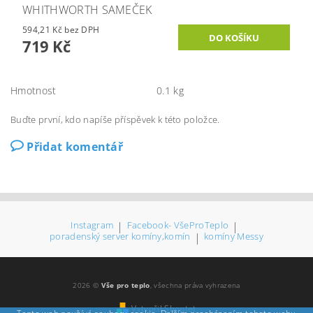
WHITHWORTH SAMEČEK
594,21 Kč bez DPH
719 Kč
Hmotnost
0.1 kg
Buďte první, kdo napíše příspěvek k této položce.
Přidat komentář
Instagram
|
Facebook- VšeProTeplo
|
poradenský server komíny,komín
|
komíny Messy
2026 ©
Vše pro teplo
, všechna práva vyhrazena
Vytvořil Shoptet