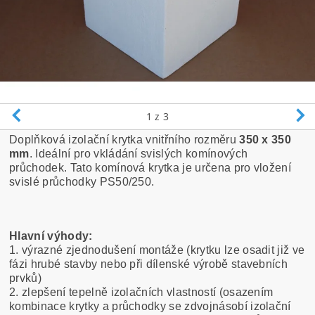
1
z 3
Doplňková izolační krytka vnitřního rozměru
350 x 350
mm
. Ideální pro vkládání svislých komínových
průchodek. Tato komínová krytka je určena pro vložení
svislé průchodky PS50/250.
Hlavní výhody:
1. výrazné zjednodušení montáže (krytku lze osadit již ve
fázi hrubé stavby nebo při dílenské výrobě stavebních
prvků)
2. zlepšení tepelně izolačních vlastností (osazením
kombinace krytky a průchodky se zdvojnásobí izolační