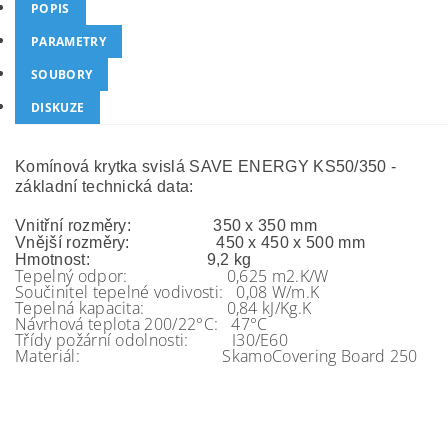
POPIS
PARAMETRY
SOUBORY
DISKUZE
Komínová krytka svislá SAVE ENERGY KS50/350 -
základní technická data:
Vnitřní rozměry: 350 x 350 mm
Vnější rozměry: 450 x 450 x 500 mm
Hmotnost: 9,2 kg
Tepelný odpor: 0,625 m2.K/W
Součinitel tepelné vodivosti: 0,08 W/m.K
Tepelná kapacita: 0,84 kJ/Kg.K
Návrhová teplota 200/22°C: 47°C
Třídy požární odolnosti: I30/E60
Materiál: SkamoCovering Board 250