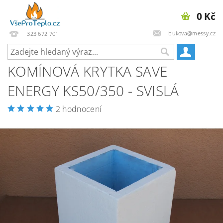
0 Kč
bukova@messy.cz
323 672 701
KOMÍNOVÁ KRYTKA SAVE
ENERGY KS50/350 - SVISLÁ
2 hodnocení