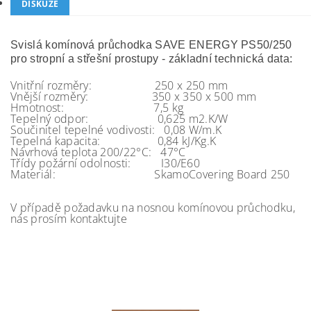
DISKUZE
Svislá komínová průchodka SAVE ENERGY PS50/250
pro stropní a střešní prostupy - základní technická data:
Vnitřní rozměry: 250 x 250 mm
Vnější rozměry: 350 x 350 x 500 mm
Hmotnost: 7,5 kg
Tepelný odpor: 0,625 m2.K/W
Součinitel tepelné vodivosti: 0,08 W/m.K
Tepelná kapacita: 0,84 kJ/Kg.K
Návrhová teplota 200/22°C: 47°C
Třídy požární odolnosti: I30/E60
Materiál: SkamoCovering Board 250
V případě požadavku na nosnou komínovou průchodku,
nás prosím kontaktujte